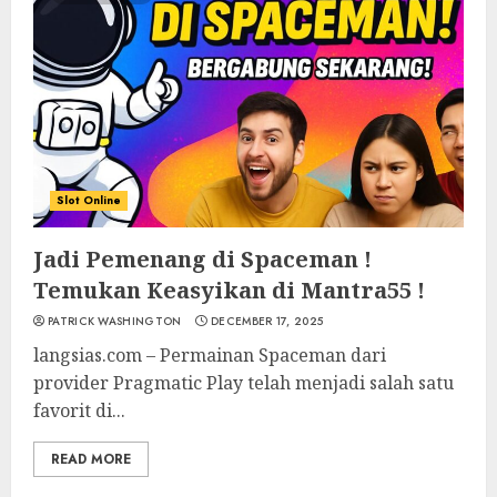
Slot Online
Jadi Pemenang di Spaceman !
Temukan Keasyikan di Mantra55 !
PATRICK WASHINGTON
DECEMBER 17, 2025
langsias.com – Permainan Spaceman dari
provider Pragmatic Play telah menjadi salah satu
favorit di...
READ MORE