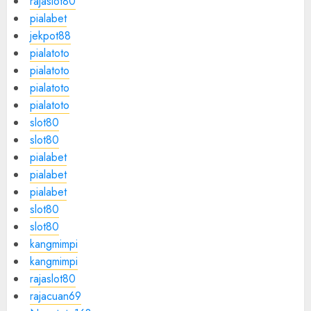
rajaslot80
pialabet
jekpot88
pialatoto
pialatoto
pialatoto
pialatoto
slot80
slot80
pialabet
pialabet
pialabet
slot80
slot80
kangmimpi
kangmimpi
rajaslot80
rajacuan69