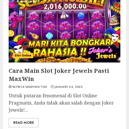
4 min read
Slot Online
Cara Main Slot Joker Jewels Pasti
MaxWin
PATRICK WASHINGTON
JANUARY 24, 2023
Untuk putaran fenomenal di Slot Online
Pragmatis, Anda tidak akan salah dengan Joker
Jewels!...
READ MORE