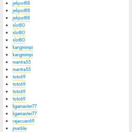
jekpot88
jekpot88
jekpot88
slot80
slot80
slot80
kangmimpi
kangmimpi
mantra55
mantra55
toto69
toto69
toto69
toto69
ligamaster77
ligamaster77
rajacuan69
jmarble