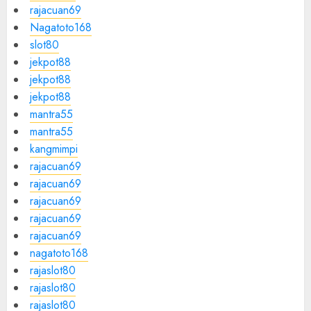
rajacuan69
Nagatoto168
slot80
jekpot88
jekpot88
jekpot88
mantra55
mantra55
kangmimpi
rajacuan69
rajacuan69
rajacuan69
rajacuan69
rajacuan69
nagatoto168
rajaslot80
rajaslot80
rajaslot80