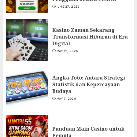
JUNE 27, 2026
Kasino Zaman Sekarang
Transformasi Hiburan di Era
Digital
MAY 12, 2026
Angka Toto: Antara Strategi
Statistik dan Kepercayaan
Budaya
MAY 7, 2026
Panduan Main Casino untuk
Pemula