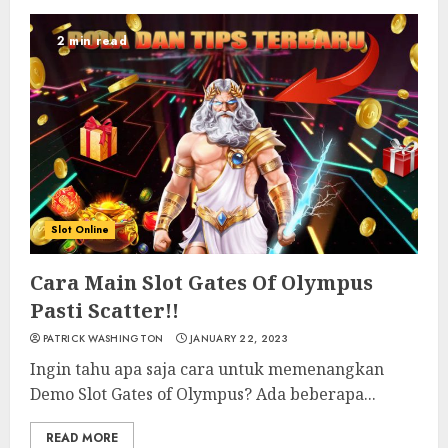
2 min read
Slot Online
Cara Main Slot Gates Of Olympus
Pasti Scatter!!
PATRICK WASHINGTON
JANUARY 22, 2023
Ingin tahu apa saja cara untuk memenangkan
Demo Slot Gates of Olympus? Ada beberapa...
READ MORE