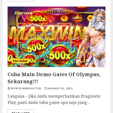
2 min read
Slot Online
Coba Main Demo Gates Of Olympus,
Sekarang!!!
PATRICK WASHINGTON
JANUARY 22, 2023
Langsias – Jika Anda memperhatikan Pragmatic
Play, pasti Anda tahu game apa saja yang...