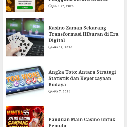
JUNE 27, 2026
Kasino Zaman Sekarang
Transformasi Hiburan di Era
Digital
MAY 12, 2026
Angka Toto: Antara Strategi
Statistik dan Kepercayaan
Budaya
MAY 7, 2026
Panduan Main Casino untuk
Pemula