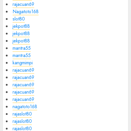
rajacuan69
Nagatoto168
slot80
jekpot88
jekpot88
jekpot88
mantra55
mantra55
kangmimpi
rajacuan69
rajacuan69
rajacuan69
rajacuan69
rajacuan69
nagatoto168
rajaslot80
rajaslot80
rajaslot80