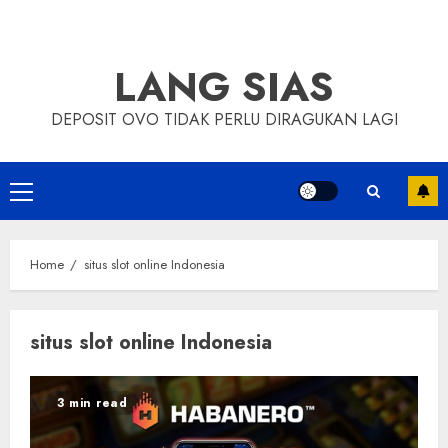
LANG SIAS
DEPOSIT OVO TIDAK PERLU DIRAGUKAN LAGI
Primary
Menu
Home
situs slot online Indonesia
situs slot online Indonesia
3 min read