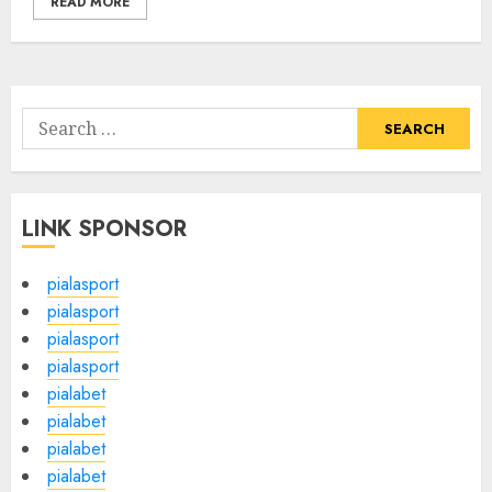
READ MORE
Search
for:
LINK SPONSOR
pialasport
pialasport
pialasport
pialasport
pialabet
pialabet
pialabet
pialabet