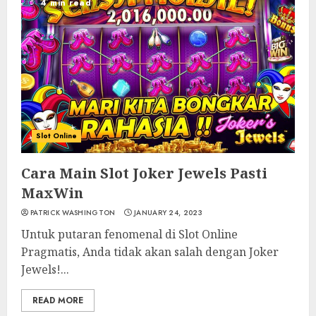
4 min read
Slot Online
Cara Main Slot Joker Jewels Pasti
MaxWin
PATRICK WASHINGTON
JANUARY 24, 2023
Untuk putaran fenomenal di Slot Online
Pragmatis, Anda tidak akan salah dengan Joker
Jewels!...
READ MORE