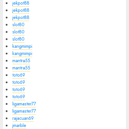
jekpot88
jekpot88
jekpot88
slot80
slot80
slot80
kangmimpi
kangmimpi
mantra55
mantra55
toto69
toto69
toto69
toto69
ligamaster77
ligamaster77
rajacuan69
jmarble