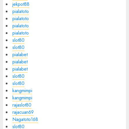
jekpot88
pialatoto
pialatoto
pialatoto
pialatoto
slot80
slot80
pialabet
pialabet
pialabet
slot80
slot80
kangmimpi
kangmimpi
rajaslot80
rajacuan69
Nagatoto168
slot80