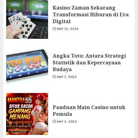
Kasino Zaman Sekarang
Transformasi Hiburan di Era
Digital
MAY 12, 2026
Angka Toto: Antara Strategi
Statistik dan Kepercayaan
Budaya
MAY 7, 2026
Panduan Main Casino untuk
Pemula
MAY 3, 2026