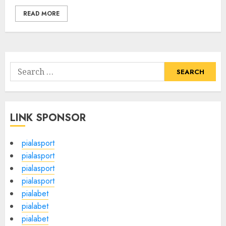
READ MORE
Search
for:
LINK SPONSOR
pialasport
pialasport
pialasport
pialasport
pialabet
pialabet
pialabet