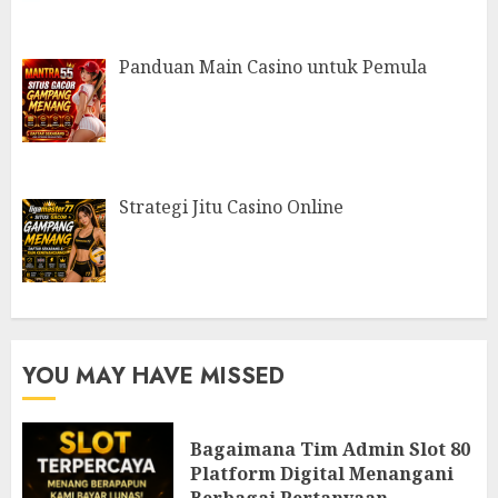
Panduan Main Casino untuk Pemula
Strategi Jitu Casino Online
YOU MAY HAVE MISSED
Bagaimana Tim Admin Slot 80
Platform Digital Menangani
Berbagai Pertanyaan