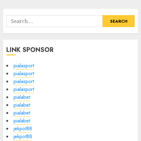
Search
for:
LINK SPONSOR
pialasport
pialasport
pialasport
pialasport
pialabet
pialabet
pialabet
pialabet
jekpot88
jekpot88