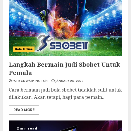
Bola Online
Langkah Bermain Judi Sbobet Untuk
Pemula
PATRICK WASHINGTON
JANUARY 25, 2023
Cara bermain judi bola sbobet tidaklah sulit untuk
dilakukan. Akan tetapi, bagi para pemain...
READ MORE
2 min read