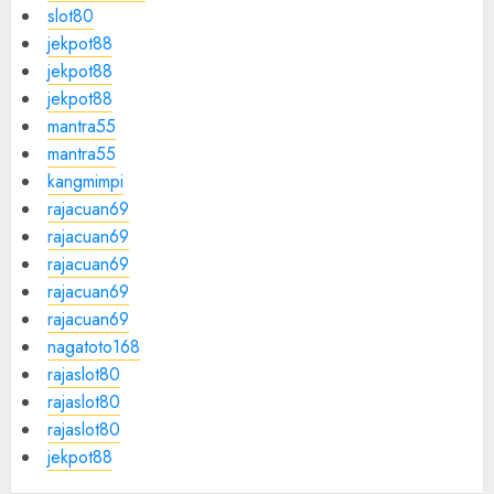
slot80
jekpot88
jekpot88
jekpot88
mantra55
mantra55
kangmimpi
rajacuan69
rajacuan69
rajacuan69
rajacuan69
rajacuan69
nagatoto168
rajaslot80
rajaslot80
rajaslot80
jekpot88