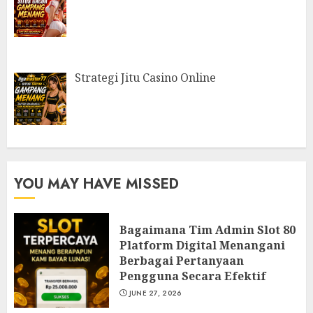
Strategi Jitu Casino Online
YOU MAY HAVE MISSED
Bagaimana Tim Admin Slot 80
Platform Digital Menangani
Berbagai Pertanyaan
Pengguna Secara Efektif
JUNE 27, 2026