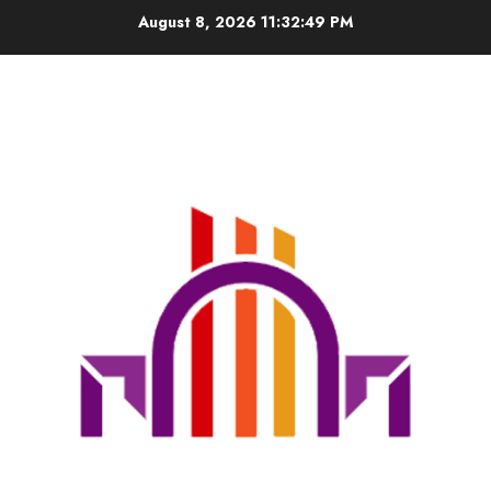
Skip
August 8, 2026
11:32:50 PM
to
content