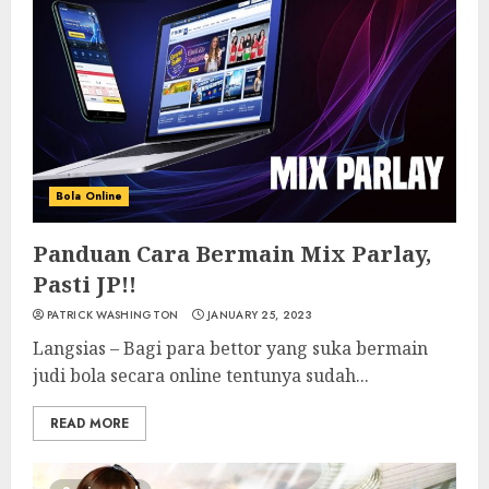
Bola Online
Panduan Cara Bermain Mix Parlay,
Pasti JP!!
PATRICK WASHINGTON
JANUARY 25, 2023
Langsias – Bagi para bettor yang suka bermain
judi bola secara online tentunya sudah...
READ MORE