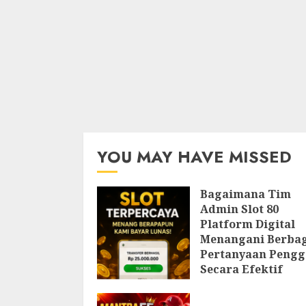
YOU MAY HAVE MISSED
Bagaimana Tim
Admin Slot 80
Platform Digital
Menangani Berba
Pertanyaan Peng
Secara Efektif
JUNE 27, 2026