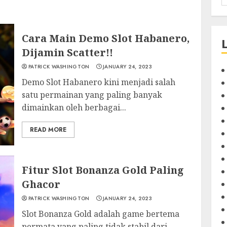
f
Cara Main Demo Slot Habanero,
Dijamin Scatter!!
PATRICK WASHINGTON
JANUARY 24, 2023
Demo Slot Habanero kini menjadi salah
satu permainan yang paling banyak
dimainkan oleh berbagai...
READ MORE
Fitur Slot Bonanza Gold Paling
Ghacor
PATRICK WASHINGTON
JANUARY 24, 2023
Slot Bonanza Gold adalah game bertema
permata yang paling tidak stabil dari