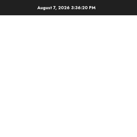
Skip
August 7, 2026
3:36:21 PM
to
content