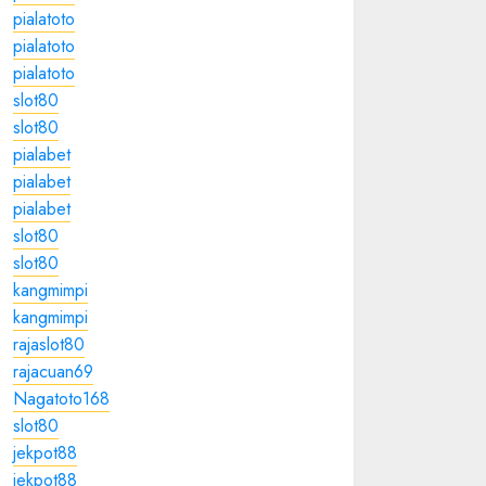
pialatoto
pialatoto
pialatoto
slot80
slot80
pialabet
pialabet
pialabet
slot80
slot80
kangmimpi
kangmimpi
rajaslot80
rajacuan69
Nagatoto168
slot80
jekpot88
jekpot88